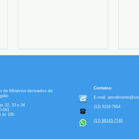
Contatos:
o de Minérios derivados de
gião
E-mail:
atendimento@sin
as 32, 33 e 34
(13)
3219-7954
Informativo - Edição Julho
SIND
0-061
h às 18h
2026
reali
(13)
98143-7740
refo
acol