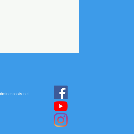
dmineriossts.net
MINÉRIOS Santos
za visita domiciliar e
rça compromisso com o
himento aos