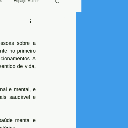
19
Espaço Mulher
ssoas sobre a 
te no primeiro 
acionamentos. A 
ntido de vida, 
al e mental, e 
is saudável e 
aúde mental e 