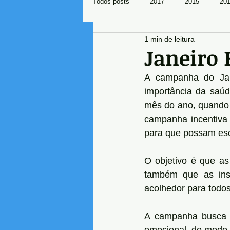
Todos posts
2017
2015
20
1 min de leitura
Mundo Sindical
Janeiro 
A campanha do Jane
importância da saúd
mês do ano, quando m
campanha incentiva
para que possam escr
O objetivo é que a
também que as ins
acolhedor para todos
A campanha busca c