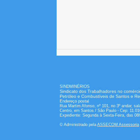
SINDMINÉRIOS
Sindicato dos Trabalhadores no comérci
Petróleo e Combustíveis de Santos e Re
Endereço postal
Rua Martim Afonso, nº 101, no 3º andar, sal
Diretores do SINDMINÉRIOS
Centro, em Santos / São Paulo - Cep: 11.01
Expediente: Segunda à Sexta-Feira, das 08
acompanham eleição da
© Administrado pela
ASSECOM Assessoria
CIPA na Granel Química