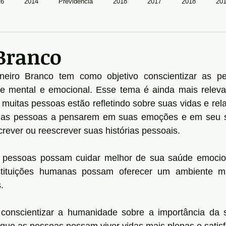
16
2014
Previdência
2018
2017
2018
20
Branco
iro Branco tem como objetivo conscientizar as pe
e mental e emocional. Esse tema é ainda mais relevan
uitas pessoas estão refletindo sobre suas vidas e rel
 as pessoas a pensarem em suas emoções e em seu se
ever ou reescrever suas histórias pessoais.
s pessoas possam cuidar melhor de sua saúde emocion
tituições humanas possam oferecer um ambiente ma
.
onscientizar a humanidade sobre a importância da s