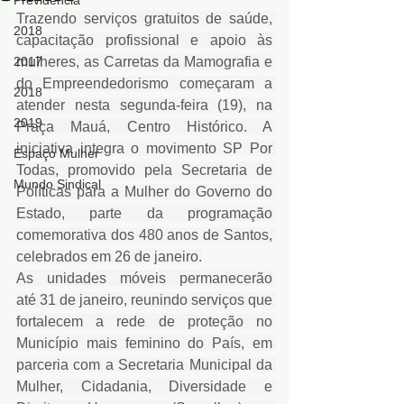
Previdência
Trazendo serviços gratuitos de saúde, 
2018
capacitação profissional e apoio às 
2017
mulheres, as Carretas da Mamografia e 
do Empreendedorismo começaram a 
2018
atender nesta segunda-feira (19), na 
2019
Praça Mauá, Centro Histórico. A 
iniciativa integra o movimento SP Por 
Espaço Mulher
Todas, promovido pela Secretaria de 
Mundo Sindical
Políticas para a Mulher do Governo do 
Estado, parte da programação 
comemorativa dos 480 anos de Santos, 
celebrados em 26 de janeiro.
As unidades móveis permanecerão 
até 31 de janeiro, reunindo serviços que 
fortalecem a rede de proteção no 
Município mais feminino do País, em 
parceria com a Secretaria Municipal da 
Mulher, Cidadania, Diversidade e 