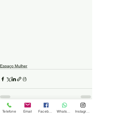
Espaço Mulher
Telefone
Email
Facebook
WhatsApp
Instagram
Ver tudo
Posts recentes