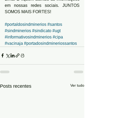
em nossas redes sociais. JUNTOS 
SOMOS MAIS FORTES!
#portaldosindminerios
#santos
#sindminerios
#sindicato
#ugt
#informativosindminerios
#cipa
#vacinaja
#portadosindmineriossantos
Ver tudo
Posts recentes