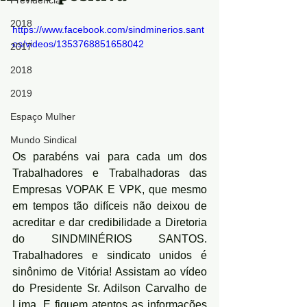
Previdência
2018
https://www.facebook.com/sindminerios.sant
os/videos/1353768851658042
2017
2018
2019
Espaço Mulher
Mundo Sindical
Os parabéns vai para cada um dos 
Trabalhadores e Trabalhadoras das 
Empresas VOPAK E VPK, que mesmo 
em tempos tão difíceis não deixou de 
acreditar e dar credibilidade a Diretoria 
do SINDMINÉRIOS SANTOS. 
Trabalhadores e sindicato unidos é 
sinônimo de Vitória! Assistam ao vídeo 
do Presidente Sr. Adilson Carvalho de 
Lima. E fiquem atentos as informações 