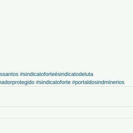
ossantos
#sindicatoforteésindicatodeluta
lhadorprotegido
#sindicatoforte
#portaldosindminerios