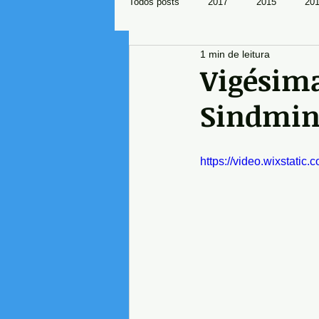
Todos posts
2017
2015
20
1 min de leitura
Mundo Sindical
Vigésima
Sindminé
https://video.wixstat