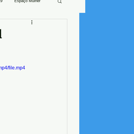
19
Espaço Mulher
l
p4/file.mp4