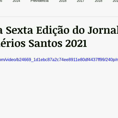
16
2014
Previdência
2018
2017
2018
20
 Sexta Edição do Jorna
rios Santos 2021
ic.com/video/b24669_1d1ebc87a2c74ee8911e80df4437ff99/240p/m