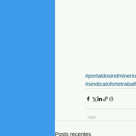
#portaldosindmineri
#sindicatofortetraba
Posts recentes