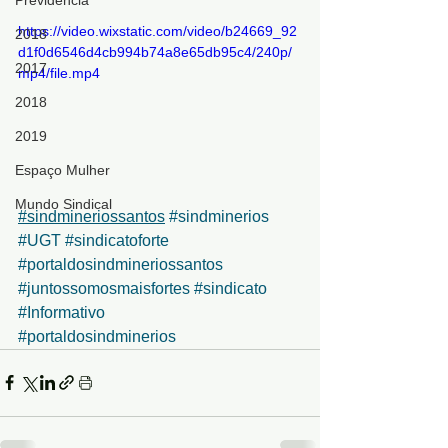
Previdência
https://video.wixstatic.com/video/b24669_92
2018
d1f0d6546d4cb994b74a8e65db95c4/240p/
2017
mp4/file.mp4
2018
2019
Espaço Mulher
Mundo Sindical
#sindmineriossantos
#sindminerios
#UGT
#sindicatoforte
#portaldosindmineriossantos
#juntossomosmaisfortes
#sindicato
#Informativo
#portaldosindminerios