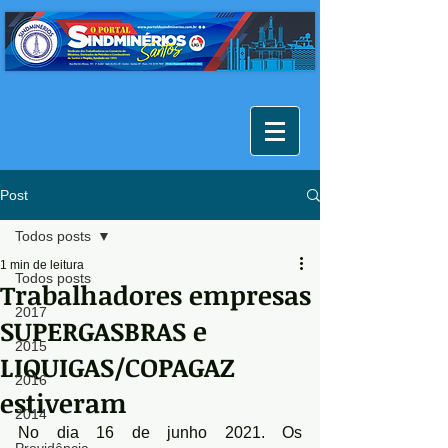
Post
Todos posts
1 min de leitura
Todos posts
Trabalhadores empresas
2017
SUPERGASBRAS e
2015
LIQUIGAS/COPAGAZ
2016
estiveram
2014
No dia 16 de junho 2021. Os 