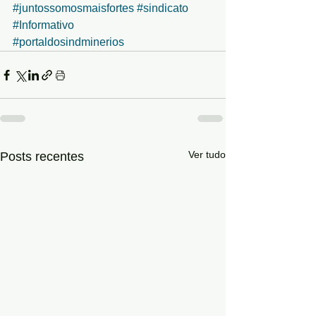
#juntossomosmaisfortes
#sindicato
#Informativo
#portaldosindminerios
Ver tudo
Posts recentes