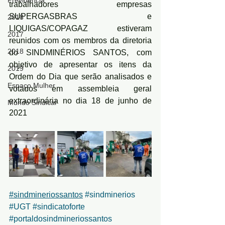
Previdência
trabalhadores empresas 
SUPERGASBRAS e 
2018
LIQUIGAS/COPAGAZ  estiveram 
2017
reunidos com os membros da diretoria 
2018
do SINDMINÉRIOS SANTOS, com 
objetivo de apresentar os itens da 
2019
Ordem do Dia que serão analisados e 
Espaço Mulher
votados em assembleia geral 
extraordinária no dia 18 de junho de 
Mundo Sindical
2021
#sindmineriossantos
#sindminerios
#UGT
#sindicatoforte
#portaldosindmineriossantos