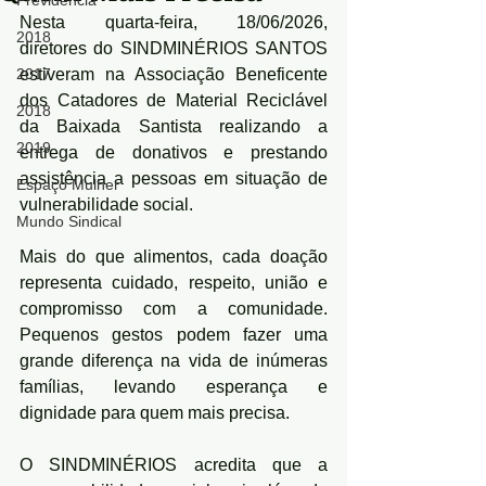
Previdência
Nesta quarta-feira, 18/06/2026, 
2018
diretores do SINDMINÉRIOS SANTOS 
2017
estiveram na Associação Beneficente 
dos Catadores de Material Reciclável 
2018
da Baixada Santista realizando a 
2019
entrega de donativos e prestando 
assistência a pessoas em situação de 
Espaço Mulher
vulnerabilidade social.
Mundo Sindical
Mais do que alimentos, cada doação 
representa cuidado, respeito, união e 
compromisso com a comunidade. 
Pequenos gestos podem fazer uma 
grande diferença na vida de inúmeras 
famílias, levando esperança e 
dignidade para quem mais precisa.
O SINDMINÉRIOS acredita que a 