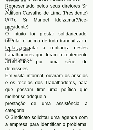
Previdência
Representado pelos seus diretores Sr. 
2018
Adilson Carvalho de Lima (Presidente) 
2017
e o Sr Manoel Idelzamar(Vice-
presidente). 
2018
O intuito foi prestar solidariedade, 
2019
orientar e acima de tudo tranquilizar e 
tentar resgatar a confiança destes 
Espaço Mulher
trabalhadores que foram recentemente 
Mundo Sindical
acometidos por uma série de 
demissões.
Em visita informal, ouviram os anseios 
e os receios dos Trabalhadores, para 
que possam tirar uma política que 
melhor se adeque a
prestação de uma assistência a 
categoria. 
O Sindicato solicitou uma agenda com 
a empresa para identificar o problema, 