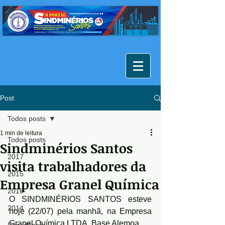
Post
Todos posts
1 min de leitura
Todos posts
Sindminérios Santos
2017
visita trabalhadores da
2015
Empresa Granel Química
2016
O SINDMINÉRIOS SANTOS esteve 
2014
hoje (22/07) pela manhã, na Empresa 
Granel Química LTDA, Base Alemoa.