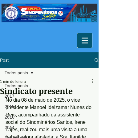
Post
Todos posts
1 min de leitura
Todos posts
Sindicato presente
2017
No dia 08 de maio de 2025, o vice 
2015
presidente Manoel Idelzamar Nunes do 
Reis, acompanhado da assistente 
2016
social do Sindminérios Santos, Irene 
2014
Lajes, realizou mais uma visita a uma 
trabalhadora afastada: a Sra. Itanilde 