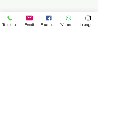
Telefone
Email
Facebook
WhatsApp
Instagram
SINDMINÉRIOS
Sindicato dos Trabalhadores no comércio
de Minérios derivados de Petróleo e
Combustíveis de Santos e Região
Endereço postal
Rua Martim Afonso, nº 101, no 3º andar, salas
32, 33 e 34
Centro, em Santos / São Paulo - Cep:
11.010-