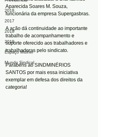
Previdência
Aparecida Soares M. Souza, 
2018
funcionária da empresa Supergasbras.
2017
A ação dá continuidade ao importante 
2018
trabalho de acompanhamento e 
2019
suporte oferecido aos trabalhadores e 
trabalhadoras pelo sindicato.
Espaço Mulher
Mundo Sindical
Parabéns ao SINDMINÉRIOS 
SANTOS por mais essa iniciativa 
exemplar em defesa dos direitos da 
categoria!