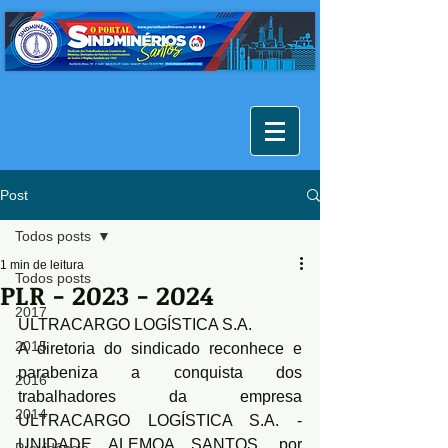
Post
Todos posts
1 min de leitura
Todos posts
PLR - 2023 - 2024
2017
ULTRACARGO LOGÍSTICA S.A.
2015
A diretoria do sindicado reconhece e 
parabeniza a conquista dos 
2016
trabalhadores da empresa 
2014
ULTRACARGO LOGÍSTICA S.A. - 
UNIDADE ALEMOA SANTOS, por 