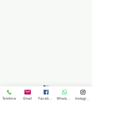
SINDMINÉRIOS
Telefone
Email
Facebook
WhatsApp
Instagram
Sindicato dos Trabalhadores no comércio
de Minérios derivados de Petróleo e
Combustíveis de Santos e Região
Endereço postal
Rua Martim Afonso, nº 101, no 3º andar, salas
32, 33 e 34
Centro, em Santos / São Paulo - Cep:
11.010-