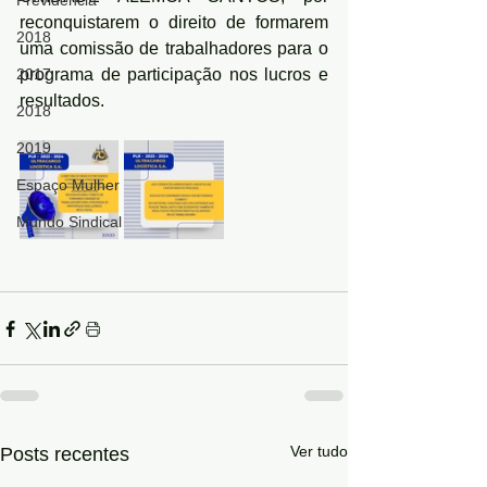
Previdência
reconquistarem o direito de formarem 
2018
uma comissão de trabalhadores para o 
2017
programa de participação nos lucros e 
resultados. 
2018
2019
Espaço Mulher
Mundo Sindical
Ver tudo
Posts recentes