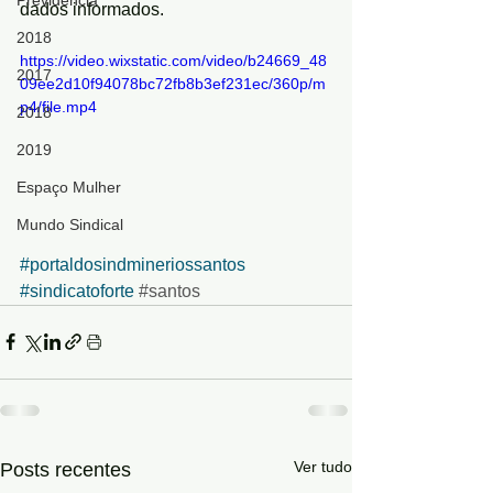
Previdência
dados informados.
2018
https://video.wixstatic.com/video/b24669_48
2017
09ee2d10f94078bc72fb8b3ef231ec/360p/m
p4/file.mp4
2018
2019
Espaço Mulher
Mundo Sindical
#portaldosindmineriossantos
#sindicatoforte
#santos
Ver tudo
Posts recentes