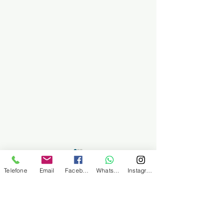
SINDMINÉRIOS
Telefone
Email
Facebook
WhatsApp
Instagram
Sindicato dos Trabalhadores no comércio
de Minérios derivados de Petróleo e
Combustíveis de Santos e Região
Endereço postal
Rua Martim Afonso, nº 101, no 3º andar, salas
32, 33 e 34