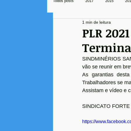
Todos posts
2017
2015
20
1 min de leitura
Mundo Sindical
PLR 202
Termina
SINDMINÉRIOS SANT
vão se reunir em bre
As garantias desta
Trabalhadores se man
Assistam e vídeo e 
SINDICATO FORTE
https://www.facebook.