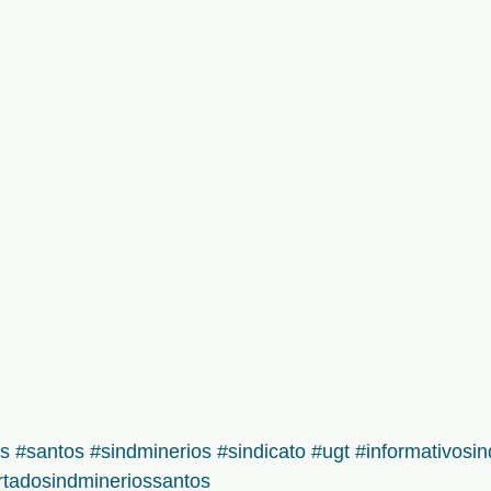
os
#santos
#sindminerios
#sindicato
#ugt
#informativosi
rtadosindmineriossantos