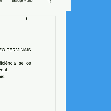
19
Espaço Mulher
EO TERMINAIS 
iciência se os 
gal.
is.