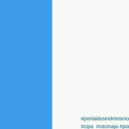
#portaldosindmineri
#cipa
#vacinaja
#po