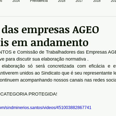
16
2014
Previdência
2018
2017
2018
20
1 das empresas AGEO
is em andamento
OS e Comissão de Trabalhadores das Empresas AG
ve para discutir sua elaboração normativa .
 elaboração só será concretizada com eficácia e ef
tiverem unidos ao Sindicato que é seu representante le
continuem acompanhando nossos canais nas redes socia
 CATEGORIA PROTEGIDA!
com/sindminerios.santos/videos/451003882867741