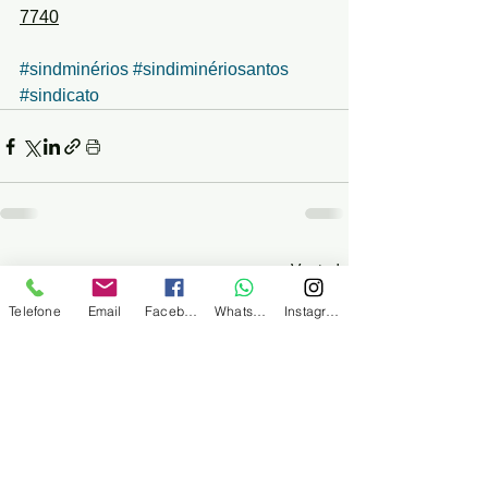
7740
#sindminérios
#sindiminériosantos
#sindicato
Ver tudo
Posts recentes
Telefone
Email
Facebook
WhatsApp
Instagram