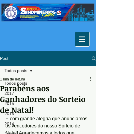
Post
Todos posts
1 min de leitura
Todos posts
Parabéns aos
2017
Ganhadores do Sorteio
2015
de Natal!
2016
É com grande alegria que anunciamos 
2014
os vencedores do nosso Sorteio de 
Natal! Agradecemos a todos que 