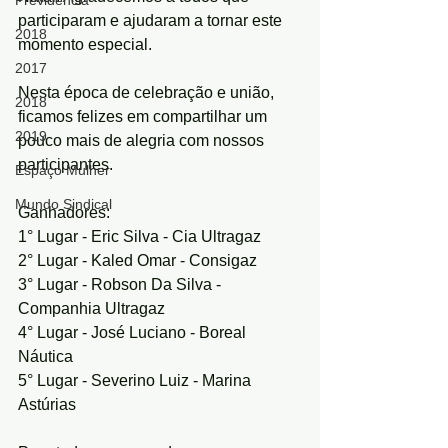
Previdência
participaram e ajudaram a tornar este 
2018
momento especial.
2017
Nesta época de celebração e união, 
2018
ficamos felizes em compartilhar um 
2019
pouco mais de alegria com nossos 
participantes.
Espaço Mulher
Mundo Sindical
Ganhadores:
1° Lugar - Eric Silva - Cia Ultragaz
2° Lugar - Kaled Omar - Consigaz
3° Lugar - Robson Da Silva - 
Companhia Ultragaz
4° Lugar - José Luciano - Boreal 
Náutica
5° Lugar - Severino Luiz - Marina 
Astúrias