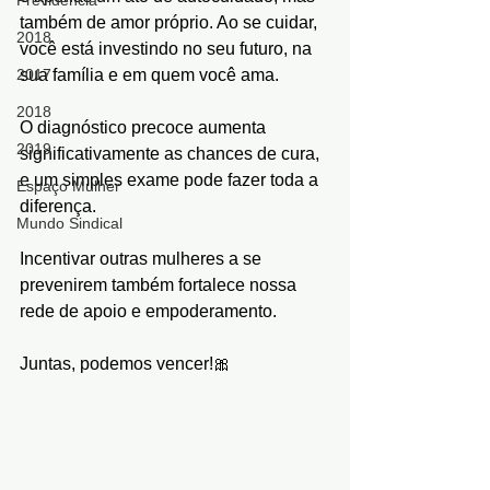
Previdência
também de amor próprio. Ao se cuidar, 
2018
você está investindo no seu futuro, na 
2017
sua família e em quem você ama.
2018
O diagnóstico precoce aumenta 
2019
significativamente as chances de cura, 
e um simples exame pode fazer toda a 
Espaço Mulher
diferença.
Mundo Sindical
Incentivar outras mulheres a se 
prevenirem também fortalece nossa 
rede de apoio e empoderamento.
Juntas, podemos vencer!🎀