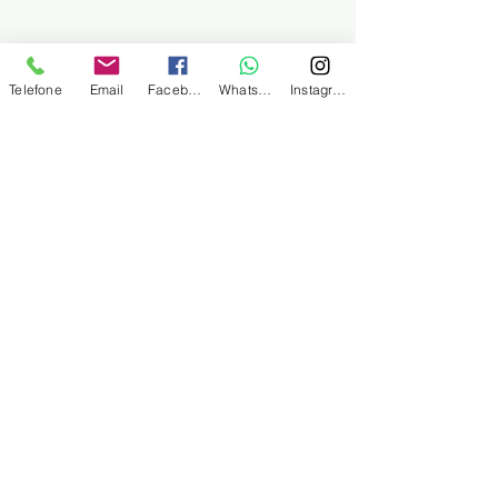
Telefone
Email
Facebook
WhatsApp
Instagram
SINDMINÉRIOS
Sindicato dos Trabalhadores no comércio
de Minérios derivados de Petróleo e
Combustíveis de Santos e Região
Endereço postal
Rua Martim Afonso, nº 101, no 3º andar, salas
32, 33 e 34
Centro, em Santos / São Paulo - Cep:
11.010-