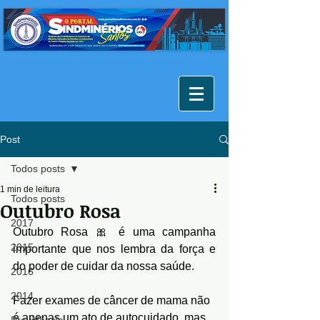
Post
Todos posts
1 min de leitura
Todos posts
Outubro Rosa
2017
Outubro Rosa 🎀 é uma campanha 
2015
importante que nos lembra da força e 
do poder de cuidar da nossa saúde.
2016
2014
Fazer exames de câncer de mama não 
é apenas um ato de autocuidado, mas 