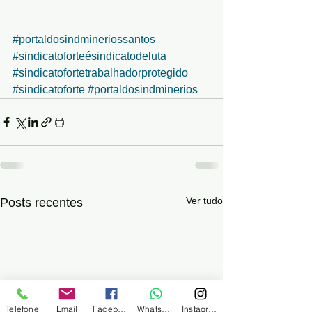
#portaldosindmineriossantos
#sindicatoforteésindicatodeluta
#sindicatofortetrabalhadorprotegido
#sindicatoforte
#portaldosindminerios
Ver tudo
Posts recentes
Telefone
Email
Facebook
WhatsApp
Instagram