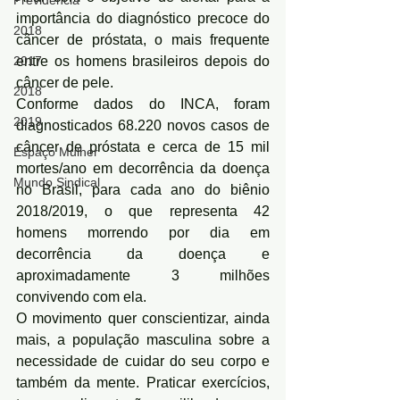
Previdência
importância do diagnóstico precoce do 
2018
câncer de próstata, o mais frequente 
2017
entre os homens brasileiros depois do 
câncer de pele.
2018
Conforme dados do INCA, foram 
2019
diagnosticados 68.220 novos casos de 
câncer de próstata e cerca de 15 mil 
Espaço Mulher
mortes/ano em decorrência da doença 
Mundo Sindical
no Brasil, para cada ano do biênio 
2018/2019, o que representa 42 
homens morrendo por dia em 
decorrência da doença e 
aproximadamente 3 milhões 
convivendo com ela.
O movimento quer conscientizar, ainda 
mais, a população masculina sobre a 
necessidade de cuidar do seu corpo e 
também da mente. Praticar exercícios, 