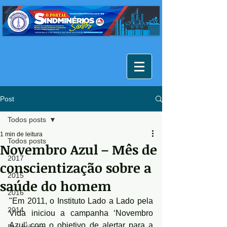
Post
Todos posts
1 min de leitura
Todos posts
Novembro Azul – Mês de
2017
conscientização sobre a
2015
saúde do homem
2016
"Em 2011, o Instituto Lado a Lado pela 
2014
Vida iniciou a campanha ‘Novembro 
Azul’ com o objetivo de alertar para a 