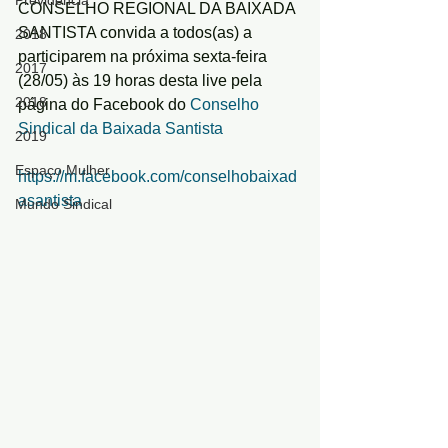
Previdência
CONSELHO REGIONAL DA BAIXADA 
SANTISTA convida a todos(as) a 
2018
participarem na próxima sexta-feira 
2017
(28/05) às 19 horas desta live pela 
2018
página do Facebook do 
Conselho 
Sindical da Baixada Santista
2019
Espaço Mulher
https://m.facebook.com/conselhobaixad
asantista
Mundo Sindical