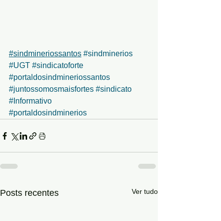
#sindmineriossantos
#sindminerios
#UGT
#sindicatoforte
#portaldosindmineriossantos
#juntossomosmaisfortes
#sindicato
#Informativo
#portaldosindminerios
Ver tudo
Posts recentes