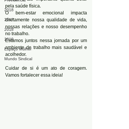
Previdência
pela saúde física.
2018
O bem-estar emocional impacta 
2017
diretamente nossa qualidade de vida, 
nossas relações e nosso desempenho 
2018
no trabalho.
2019
Estamos juntos nessa jornada por um 
ambiente de trabalho mais saudável e 
Espaço Mulher
acolhedor.
Mundo Sindical
Cuidar de si é um ato de coragem. 
Vamos fortalecer essa ideia!