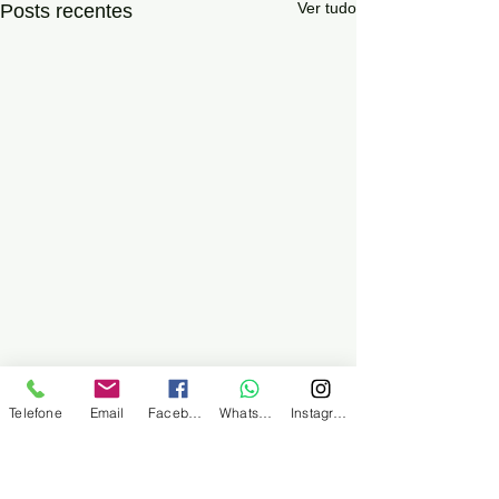
Ver tudo
Posts recentes
Telefone
Email
Facebook
WhatsApp
Instagram
SINDMINÉRIOS
Sindicato dos Trabalhadores no comércio
de Minérios derivados de Petróleo e
Combustíveis de Santos e Região
Endereço postal