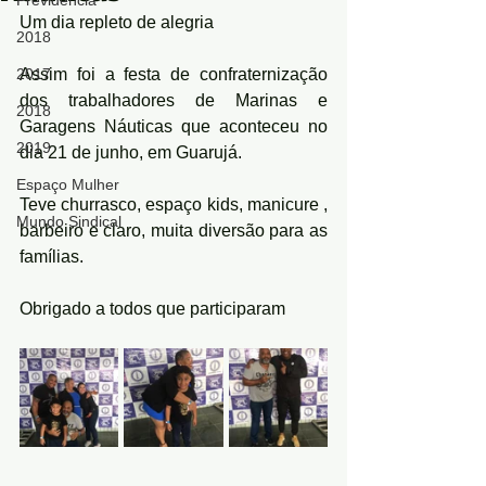
Previdência
Um dia repleto de alegria  
2018
2017
Assim foi a festa de confraternização 
dos trabalhadores de Marinas e 
2018
Garagens Náuticas que aconteceu no 
2019
dia 21 de junho, em Guarujá.
Espaço Mulher
Teve churrasco, espaço kids, manicure , 
Mundo Sindical
barbeiro e claro, muita diversão para as 
famílias. 
Obrigado a todos que participaram