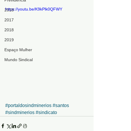
Previdência
https://youtu.be/K9kPlk0QFWY
2018
2017
2018
2019
Espaço Mulher
Mundo Sindical
#portaldosindminerios
#santos
#sindminerios
#sindicato