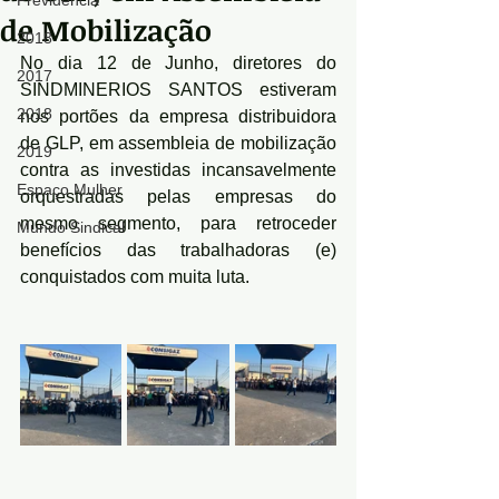
Previdência
de Mobilização
2018
No dia 12 de Junho, diretores do 
2017
SINDMINERIOS SANTOS estiveram 
2018
nos portões da empresa distribuidora 
de GLP, em assembleia de mobilização 
2019
contra as investidas incansavelmente 
Espaço Mulher
orquestradas pelas empresas do 
mesmo segmento, para retroceder 
Mundo Sindical
benefícios das trabalhadoras (e) 
conquistados com muita luta.