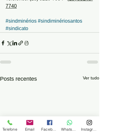
7740
#sindminérios
#sindiminériosantos
#sindicato
Ver tudo
Posts recentes
Telefone
Email
Facebook
WhatsApp
Instagram