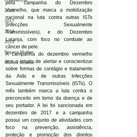
Previdência
pela campanha do Dezembro 
Vermelho, que marca a mobilização 
2018
nacional na luta contra outras ISTs 
2017
(Infecções Sexualmente 
2018
Transmissíveis), e do Dezembro 
Laranja, com foco no combate ao 
2019
câncer de pele.
Espaço Mulher
A campanha do dezembro vermelho 
tem o intuito de alertar e conscientizar 
Mundo Sindical
sobre formas de contágio e tratamento 
da Aids e de outras Infecções 
Sexualmente Transmissíveis (ISTs). O 
mês também marca a luta contra o 
preconceito em torno da doença e de 
seu portador. A lei foi sancionada em 
dezembro de 2017 e a campanha 
possui um conjunto de atividades com 
foco na prevenção, assistência, 
proteção e promoção dos direitos 