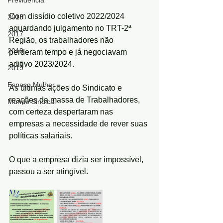
Previdência
Com dissídio coletivo 2022/2024 
2018
aguardando julgamento no TRT-2ª 
2017
Região, os trabalhadores não 
2018
perderam tempo e já negociavam 
aditivo 2023/2024.
2019
Espaço Mulher
As últimas ações do Sindicato e 
reações da massa de Trabalhadores, 
Mundo Sindical
com certeza despertaram nas 
empresas a necessidade de rever suas 
políticas salariais.
O que a empresa dizia ser impossível, 
passou a ser atingível.