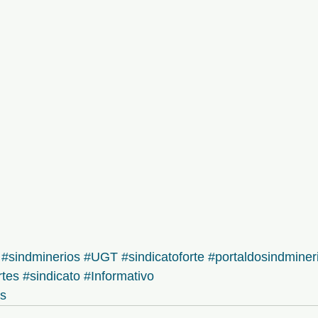
#sindminerios
#UGT
#sindicatoforte
#portaldosindminer
rtes
#sindicato
#Informativo
os