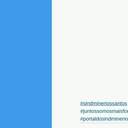
#sindmineriossantos
#juntossomosmaisfo
#portaldosindmineri