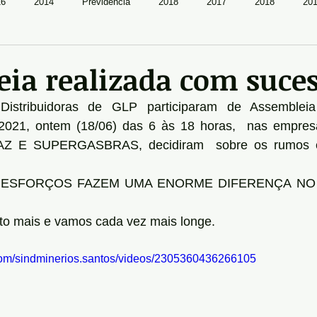
16
2014
Previdência
2018
2017
2018
20
ia realizada com suces
Distribuidoras de GLP participaram de Assembleia
2021, ontem (18/06) das 6 às 18 horas,  nas empre
Z E SUPERGASBRAS, decidiram  sobre os rumos e 
S ESFORÇOS FAZEM UMA ENORME DIFERENÇA NO
o mais e vamos cada vez mais longe.
com/sindminerios.santos/videos/2305360436266105