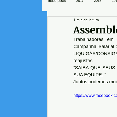
Todos posts
2017
2015
20
1 min de leitura
Mundo Sindical
Assemble
Trabalhadores em 
Campanha Salarial 
LIQUIGÁS/CONSIGA
reajustes.
"SAIBA QUE SEU
SUA EQUIPE. "
Juntos podemos muit
https://www.facebook.