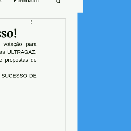
19
Espaço Mulher
so!
 votação para 
sas ULTRAGAZ, 
propostas de 
 SUCESSO DE 