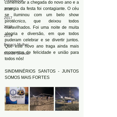
Previdência
comemorar a chegada do novo ano e a 
energia da festa foi contagiante. O céu 
2018
se iluminou com um belo show 
2017
pirotécnico, que deixou todos 
2018
maravilhados. Foi uma noite de muita 
alegria e diversão, em que todos 
2019
puderam celebrar e se divertir juntos. 
Espaço Mulher
Que este novo ano traga ainda mais 
momentos de felicidade e união para 
Mundo Sindical
todos nós!
SINDMINÉRIOS SANTOS - JUNTOS 
SOMOS MAIS FORTES