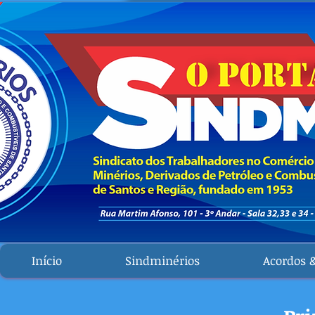
Início
Sindminérios
Acordos 